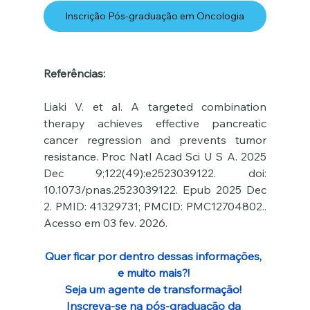
Inscrição Pós-graduação em Oncologia
Referências:
Liaki V. et al. A targeted combination 
therapy achieves effective pancreatic 
cancer regression and prevents tumor 
resistance. Proc Natl Acad Sci U S A. 2025 
Dec 9;122(49):e2523039122. doi: 
10.1073/pnas.2523039122. Epub 2025 Dec 
2. PMID: 41329731; PMCID: PMC12704802.. 
Acesso em 03 fev. 2026.
Quer ficar por dentro dessas informações, 
e muito mais?! 
Seja um agente de transformação! 
Inscreva-se na pós-graduação da 