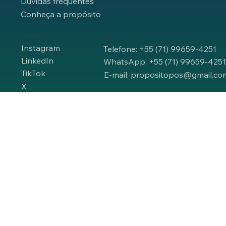
Dúvidas frequentes
Conheça a propósito
Redes Sociais
Contato
Instagram
Telefone: +55 (71) 99659-4251
LinkedIn
WhatsApp: +55 (71) 99659-425
TikTok
E-mail: propositopos@gmail.co
X