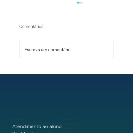
Comentários
Escreva um comentário
Como a retatrutida atua no organismo -
Entenda o papel dos receptores GLP-1,
GIP e glucagon no controle do peso e do
metabolismo
Informações
Nossos Cursos
Pós-graduação
Atendimento ao aluno
Professores
Destaques