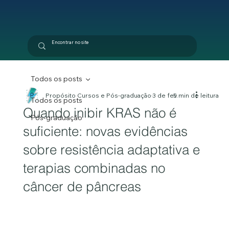
Todos os posts
Propósito Cursos e Pós-graduação
3 de fev.
5 min de leitura
Todos os posts
Quando inibir KRAS não é
Pós-graduação
suficiente: novas evidências
sobre resistência adaptativa e
terapias combinadas no
câncer de pâncreas