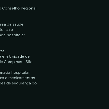
o Conselho Regional
área da saúde
êutica e
de hospitalar
asil
ca em Unidade de
e Campinas - São
mácia hospitalar,
gica e medicamentos
sões de segurança do