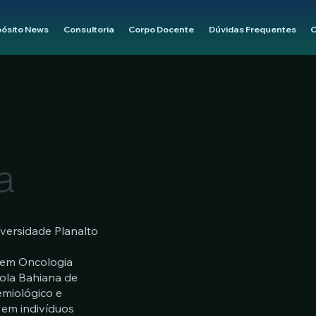
pósito News
Consultoria
Corpo Docente
Dúvidas Frequentes
C
a
versidade Planalto
r em Oncologia
ola Bahiana de
emiológico e
 em indivíduos