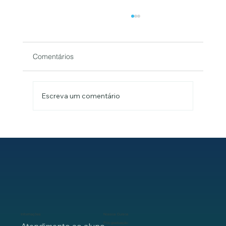
Comentários
Escreva um comentário
2026 começa antes do calendário: que
profissional você escolhe construir a
partir de agora?
Informações
Nossos Cursos
Pós-graduação
Atendimento ao aluno