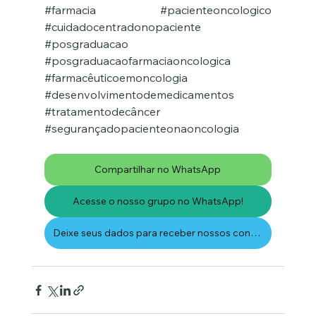
#farmacia
#pacienteoncologico
#cuidadocentradonopaciente
#posgraduacao
#posgraduacaofarmaciaoncologica
#farmacêuticoemoncologia
#desenvolvimentodemedicamentos
#tratamentodecâncer
#segurançadopacienteonaoncologia
Compartilhar no WhatsApp
Acesse o nosso grupo no WhatsApp!
Deixe seus dados para receber nossos conteúdos por email