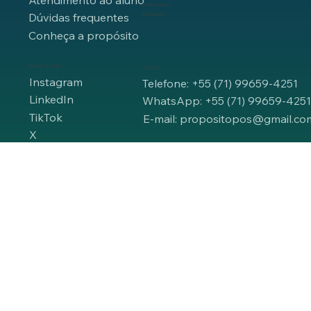
Professores
Dúvidas frequentes
Destaques
Conheça a propósito
Redes Sociais
Contato
Instagram
Telefone: +55 (71) 99659-4251
LinkedIn
WhatsApp: +55 (71) 99659-425
TikTok
E-mail: propositopos@gmail.co
X