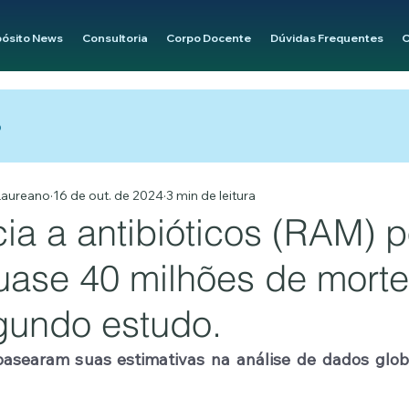
pósito News
Consultoria
Corpo Docente
Dúvidas Frequentes
C
o
 Laureano
16 de out. de 2024
3 min de leitura
ia a antibióticos (RAM) 
uase 40 milhões de morte
gundo estudo.
asearam suas estimativas na análise de dados glob