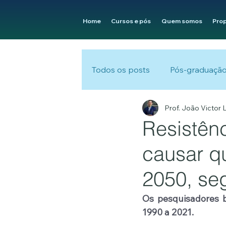
Home
Cursos e pós
Quem somos
Pro
Todos os posts
Pós-graduaçã
Prof. João Victor
Resistênc
causar q
2050, se
Os pesquisadores b
1990 a 2021.