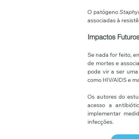
O patógeno 
Staphy
associadas à resist
Impactos Futuro
Se nada for feito, 
de mortes e associa
pode vir a ser uma
como HIV/AIDS e ma
Os autores do estud
acesso a antibióti
implementar medida
infecções.