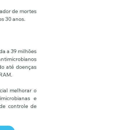
sador de mortes 
os 30 anos.
da a 39 milhões 
ntimicrobianos 
o até doenças 
 RAM.
ial melhorar o 
microbianas e 
e controle de 